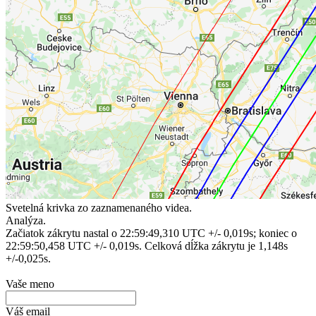
Svetelná krivka zo zaznamenaného videa.
Analýza.
Začiatok zákrytu nastal o 22:59:49,310 UTC +/- 0,019s; koniec o
22:59:50,458 UTC +/- 0,019s. Celková dĺžka zákrytu je 1,148s
+/-0,025s.
Vaše meno
Váš email