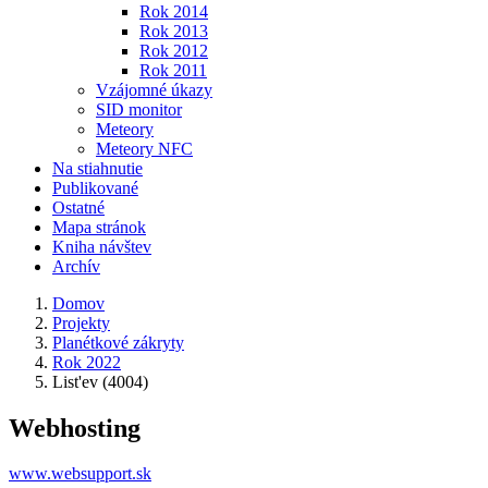
Rok 2014
Rok 2013
Rok 2012
Rok 2011
Vzájomné úkazy
SID monitor
Meteory
Meteory NFC
Na stiahnutie
Publikované
Ostatné
Mapa stránok
Kniha návštev
Archív
Domov
Projekty
Planétkové zákryty
Rok 2022
List'ev (4004)
Webhosting
www.websupport.sk