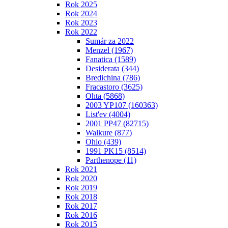
Rok 2025
Rok 2024
Rok 2023
Rok 2022
Sumár za 2022
Menzel (1967)
Fanatica (1589)
Desiderata (344)
Bredichina (786)
Fracastoro (3625)
Ohta (5868)
2003 YP107 (160363)
List'ev (4004)
2001 PP47 (82715)
Walkure (877)
Ohio (439)
1991 PK15 (8514)
Parthenope (11)
Rok 2021
Rok 2020
Rok 2019
Rok 2018
Rok 2017
Rok 2016
Rok 2015