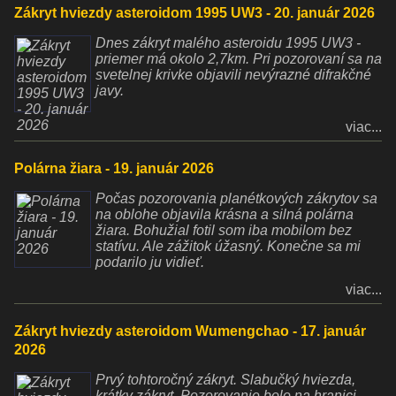
Zákryt hviezdy asteroidom 1995 UW3 - 20. január 2026
Dnes zákryt malého asteroidu 1995 UW3 -
priemer má okolo 2,7km. Pri pozorovaní sa na
svetelnej krivke objavili nevýrazné difrakčné
javy.
viac...
Polárna žiara - 19. január 2026
Počas pozorovania planétkových zákrytov sa
na oblohe objavila krásna a silná polárna
žiara. Bohužial fotil som iba mobilom bez
statívu. Ale zážitok úžasný. Konečne sa mi
podarilo ju vidieť.
viac...
Zákryt hviezdy asteroidom Wumengchao - 17. január
2026
Prvý tohtoročný zákryt. Slabučký hviezda,
krátky zákryt. Pozorovanie bolo na hranici