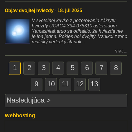
Objav dvojitej hviezdy - 18. júl 2025
V svetelnej krivke z pozorovania zákrytu
hviezdy UCAC4 334-078310 asteroidom
Yamashitaharuo sa odhalilo, že hviezda nie
je iba jedna. Pokles bol dvojitý. Vznikol z toho
maličký vedecký článok...
viac...
1
2
3
4
5
6
7
8
9
10
11
12
13
Nasledujúca >
Webhosting
www.websupport.sk