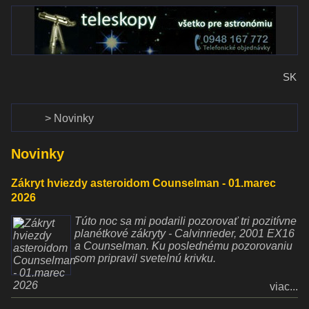
www.dalekohlady-puskohlady.sk
Menu
www.astronomy.sk
SK
Domov
Novinky
Novinky
Zákryt hviezdy asteroidom Counselman - 01.marec
2026
Túto noc sa mi podarili pozorovať tri pozitívne
planétkové zákryty - Calvinrieder, 2001 EX16
a Counselman. Ku poslednému pozorovaniu
som pripravil svetelnú krivku.
viac...