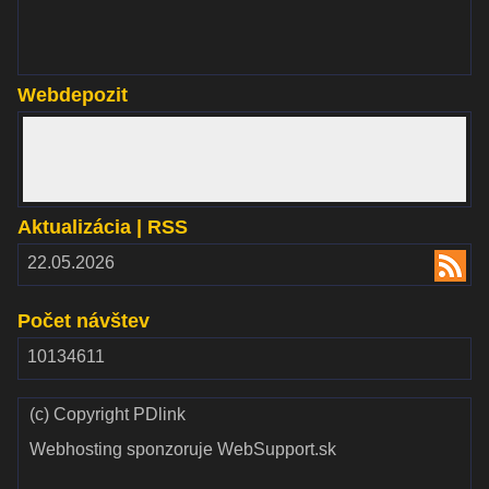
Webdepozit
www.webdepozit.sk
Aktualizácia | RSS
RSS
22.05.2026
2.00
Počet návštev
10134611
(c) Copyright PDlink
Webhosting sponzoruje WebSupport.sk
Validate
Validate CSS