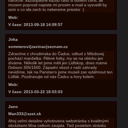
narocne..kazdopadne kazdu radu si budem cenit..ak
mozem poprosit napiste mi prosim e-mail a vysvetlil by
som o co ide.nech tu nebereme priestor :)
Web:
V čase: 2013-09-18 14:09:57
Jirka
sommerovi(zavinac)seznam.cz
Zdravíme z chrudimska do Čadce, odkud z Milošovej
pochází manželka. Pěkné fotky, my se na oblohu jen
díváme. Několik let jsme měli jen Lidlskop, dnes máme
Dobson 305/1500. Západní obzot z naší zahrady
nevidíme, tak na Panstarrs jsme museli zas vytáhnout ten
Lídlák. Pozdravujte od nás Čadcu a hory kolem.
Web:
V čase: 2013-03-22 18:03:03
Jano
Man333@azet.sk
Ahoj veľmi detailne vyhotovena webstránka s kvalitnými
obrázkami.Mna celkom zaujala. Tiež posielam stránku