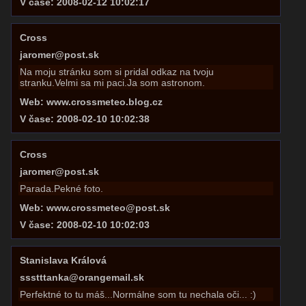
V čase: 2008-02-12 10:02:17
Cross
jaromer@post.sk
Na moju stránku som si pridal odkaz na tvoju
stranku.Velmi sa mi paci.Ja som astronom.
Web: www.crossmeteo.blog.cz
V čase: 2008-02-10 10:02:38
Cross
jaromer@post.sk
Parada.Pekné foto.
Web: www.crossmeteo@post.sk
V čase: 2008-02-10 10:02:03
Stanislava Králová
ssstttanka@orangemail.sk
Perfektné to tu máš...Normálne som tu nechala oči... :)