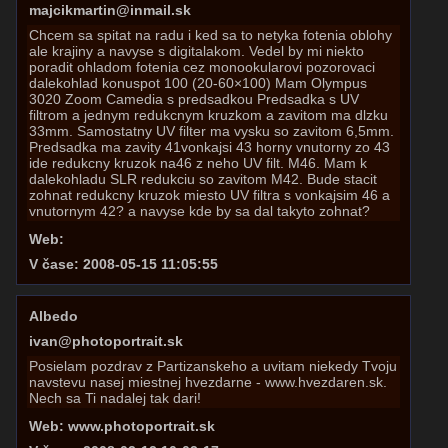
majcikmartin@inmail.sk
Chcem sa spitat na radu i ked sa to netyka fotenia oblohy
ale krajiny a navyse s digitalakom. Vedel by mi niekto
poradit ohladom fotenia cez monookularovi pozorovaci
dalekohlad konuspot 100 (20-60×100) Mam Olympus
3020 Zoom Camedia s predsadkou Predsadka s UV
filtrom a jednym redukcnym kruzkom a zavitom ma dlzku
33mm. Samostatny UV filter ma vysku so zavitom 6,5mm.
Predsadka ma zavity 41vonkajsi 43 horny vnutorny zo 43
ide redukcny kruzok na46 z neho UV filt. M46. Mam k
dalekohladu SLR redukciu so zavitom M42. Bude stacit
zohnat redukcny kruzok miesto UV filtra s vonkajsim 46 a
vnutornym 42? a navyse kde by sa dal takyto zohnat?
Web:
V čase: 2008-05-15 11:05:55
Albedo
ivan@photoportrait.sk
Posielam pozdrav z Partizanskeho a uvitam niekedy Tvoju
navstevu nasej miestnej hvezdarne - www.hvezdaren.sk.
Nech sa Ti nadalej tak dari!
Web: www.photoportrait.sk