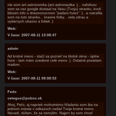
nie som ani astronomka (ani astronautka :)... nahdoou
som sa cez google dostaal na Vasu (Tvoju) stranku, kvoli
blizsim info o dnesnonocnom "padani hviez" :).. a natrafila
som na tuto stranku... krasne fotky... vela zdrau a
vydarnych ukazov a fotiek :)
Web:
V čase: 2007-08-11 13:08:47
admin
Ad krstné meno - stačí sa pozrieť na titulok okna - úplne
hore - tam mám uvedené celé meno :). Ostatné posielam
mailom.
Web:
V čase: 2007-08-11 09:08:53
Fedo
cetegus@pobox.sk
Ahoj, Peťo, aj napriek mohutnému hľadaniu som iba na
jednom mieste v odkazoch našiel Tvoje krstné meno.
Nevadí, dúfam, že sa nemýlim. Najprv by som chcel