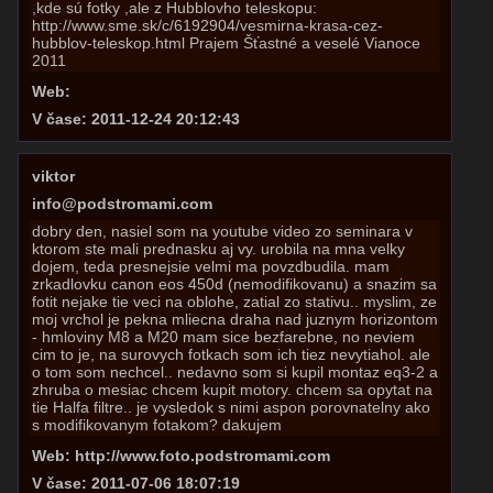
,kde sú fotky ,ale z Hubblovho teleskopu:
http://www.sme.sk/c/6192904/vesmirna-krasa-cez-
hubblov-teleskop.html Prajem Šťastné a veselé Vianoce
2011
Web:
V čase: 2011-12-24 20:12:43
viktor
info@podstromami.com
dobry den, nasiel som na youtube video zo seminara v
ktorom ste mali prednasku aj vy. urobila na mna velky
dojem, teda presnejsie velmi ma povzdbudila. mam
zrkadlovku canon eos 450d (nemodifikovanu) a snazim sa
fotit nejake tie veci na oblohe, zatial zo stativu.. myslim, ze
moj vrchol je pekna mliecna draha nad juznym horizontom
- hmloviny M8 a M20 mam sice bezfarebne, no neviem
cim to je, na surovych fotkach som ich tiez nevytiahol. ale
o tom som nechcel.. nedavno som si kupil montaz eq3-2 a
zhruba o mesiac chcem kupit motory. chcem sa opytat na
tie Halfa filtre.. je vysledok s nimi aspon porovnatelny ako
s modifikovanym fotakom? dakujem
Web: http://www.foto.podstromami.com
V čase: 2011-07-06 18:07:19