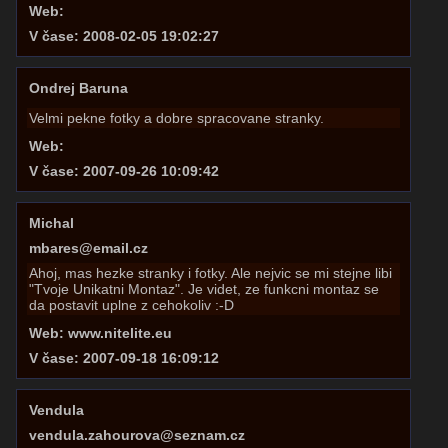
Web:
V čase: 2008-02-05 19:02:27
Ondrej Baruna
Velmi pekne fotky a dobre spracovane stranky.
Web:
V čase: 2007-09-26 10:09:42
Michal
mbares@email.cz
Ahoj, mas hezke stranky i fotky. Ale nejvic se mi stejne libi
"Tvoje Unikatni Montaz". Je videt, ze funkcni montaz se
da postavit uplne z cehokoliv :-D
Web: www.nitelite.eu
V čase: 2007-09-18 16:09:12
Vendula
vendula.zahourova@seznam.cz