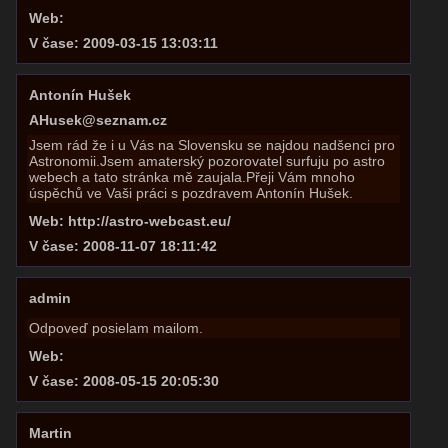
Web:
V čase: 2009-03-15 13:03:11
Antonín Hušek
AHusek@seznam.cz
Jsem rád že i u Vás na Slovensku se najdou nadšenci pro
Astronomii.Jsem amaterský pozorovatel surfuju po astro
webech a tato stránka mě zaujala.Přeji Vám mnoho
úspěchů ve Vaši práci s pozdravem Antonín Hušek.
Web: http://astro-webcast.eu/
V čase: 2008-11-07 18:11:42
admin
Odpoveď posielam mailom.
Web:
V čase: 2008-05-15 20:05:30
Martin