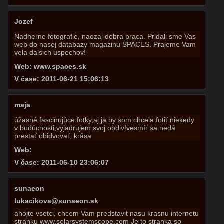
Jozef
Nadherne fotografie, naozaj dobra praca. Pridali sme Vas
web do nasej databazy magazinu SPACES. Prajeme Vam
vela dalsich uspechov!
Web: www.spaces.sk
V čase: 2011-06-21 15:06:13
maja
úžasné fascinujúce fotky,aj ja by som chcela fotiť niekedy
v budúcnosti,vyjadrujem svoj obdiv!vesmír sa nedá
prestať obidvovať, krása
Web:
V čase: 2011-06-10 23:06:07
sunaeon
lukacikova@sunaeon.sk
ahojte vsetci, chcem Vam predstavit nasu krasnu internetu
stranku www.solarsystemscope.com Je to stranka so