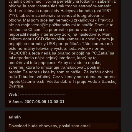
vyjadriť obdiv nad Tvojimi perfektnými fotkami - zábermi z
oblohy.Ja som vlastne tiež tak trochu astronóm-amatér.
Keď prelietavala naposledy Haleyova kométa (asi 1987
???), tak som sa intenzívne venoval fotografovaniu
oblohy. Mal som síce len nemeckú zrkadlovku - Prakticu
ale na moje vtedajšie požiadavky mi to stačilo.Dnes je to
trochu iné.Chcem Ťa poprosiť o jednu vec: či by si mi
neporadil nejaký internetový zdroj na nasledovné. Mám
celkom dobrú CCD čiernobielu kameru a chcel by som ju
pripojiť na normálny USB port počítača.Táto kamera má
ešte normálny televízny výstup, teda video v norme
PAL/CCIR a teda nedá sa priamo pripojiť na PC.Zatiaľ sa
mi nepodarilo nájsť nejaký interface, ktorý by to
umožňoval toto pripojenie.Ak by si vedel o nejakej
schéme, ktorá to umožňuje transkódovať, pošli mi ,
prosím Ťa adresu kde by som to našiel. Za každú dobrú
radu Ti budem vďačný. Cez víkendy som doma na adrese
fepeto@stonline.sk .Všetko dobré Ti praje Fedo z Banskej
Bystrice.
Web: -------------------------------
V čase: 2007-08-09 13:08:31
admin
Download bude obnoveny, poslal som email.