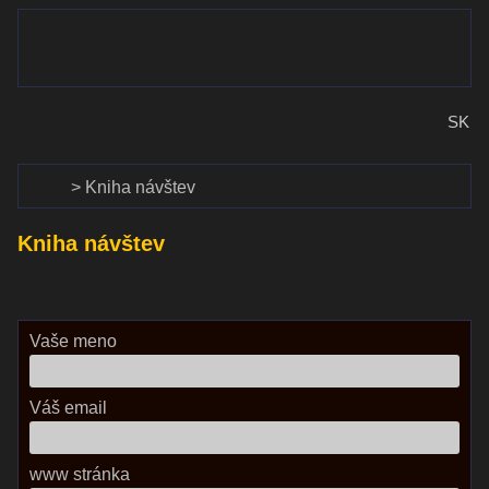
www.dalekohlady-puskohlady.sk
Menu
www.astronomy.sk
SK
Domov
Kniha návštev
Kniha návštev
Vaše meno
Váš email
www stránka