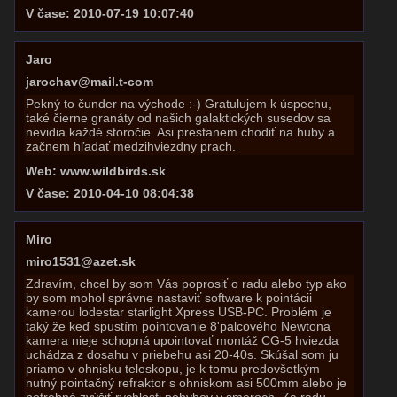
V čase: 2010-07-19 10:07:40
Jaro
jarochav@mail.t-com
Pekný to čunder na východe :-) Gratulujem k úspechu,
také čierne granáty od našich galaktických susedov sa
nevidia každé storočie. Asi prestanem chodiť na huby a
začnem hľadať medzihviezdny prach.
Web: www.wildbirds.sk
V čase: 2010-04-10 08:04:38
Miro
miro1531@azet.sk
Zdravím, chcel by som Vás poprosiť o radu alebo typ ako
by som mohol správne nastaviť software k pointácii
kamerou lodestar starlight Xpress USB-PC. Problém je
taký že keď spustím pointovanie 8'palcového Newtona
kamera nieje schopná upointovať montáž CG-5 hviezda
uchádza z dosahu v priebehu asi 20-40s. Skúšal som ju
priamo v ohnisku teleskopu, je k tomu predovšetkým
nutný pointačný refraktor s ohniskom asi 500mm alebo je