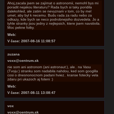
Ahoj,zacala jsem se zajímat o astronomii, nemohl bys mi
poradit nejakou literaturu? Rada bych si taky poridila
dalekohled, ale zatim se nevyznam v tom, co by mel
umet, aby byl k necemu. Budu rada za radu nebo za
odkazy, kde bych se neco podrobnejsiho dozvedela. Jo a
tyhle stranky jsou jedny z nejlepsich, ktere jsem navstivila.
Moc pekne fotky.
Web:
V čase: 2007-08-16 11:08:57
zuzana
voxx@centrum.sk
nie som ani astronom (ani astronaut:), ale.. na Vasu
(Tvoju:) stranku som nadabila nahdou, ked som googlila
cosi o dnesnonocnom padani hviez.. kranse fotecky vela
zdaru pri ukazoch aj foteni :)
Web:
V čase: 2007-08-11 13:08:47
vox
voxx@centrum.sk