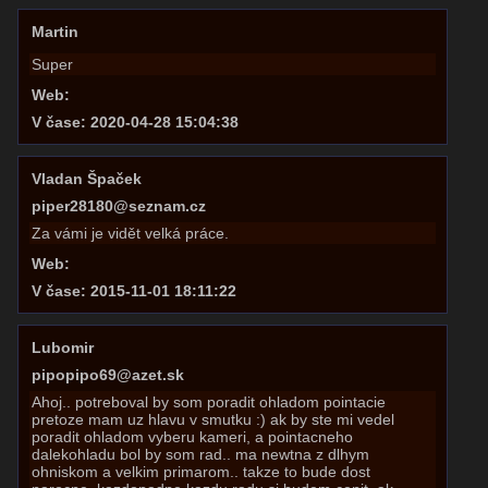
Martin
Super
Web:
V čase: 2020-04-28 15:04:38
Vladan Špaček
piper28180@seznam.cz
Za vámi je vidět velká práce.
Web:
V čase: 2015-11-01 18:11:22
Lubomir
pipopipo69@azet.sk
Ahoj.. potreboval by som poradit ohladom pointacie
pretoze mam uz hlavu v smutku :) ak by ste mi vedel
poradit ohladom vyberu kameri, a pointacneho
dalekohladu bol by som rad.. ma newtna z dlhym
ohniskom a velkim primarom.. takze to bude dost