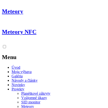
Meteory
Meteory NFC
Menu
Úvod
Moja výbava
Galéria
Návody a články
Novinky
Projekty
Planétkové zákryty
Vzájomné úkazy
SID monitor
Meteory