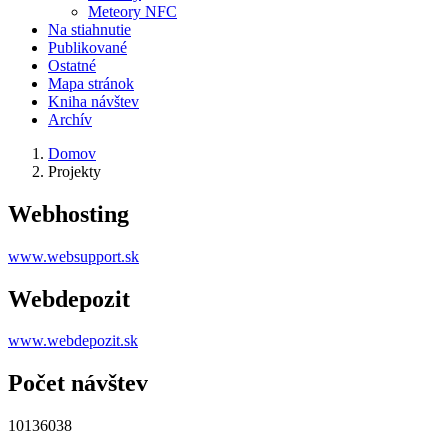
Meteory NFC
Na stiahnutie
Publikované
Ostatné
Mapa stránok
Kniha návštev
Archív
Domov
Projekty
Webhosting
www.websupport.sk
Webdepozit
www.webdepozit.sk
Počet návštev
10136038