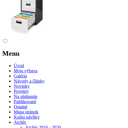
Menu
Úvod
Moja výbava
Galéria
Návody a články
Novinky
Projekty
Na stiahnutie
Publikované
Ostatné
Mapa stránok
Kniha návštev
Archív
Archív 2016 - 2020