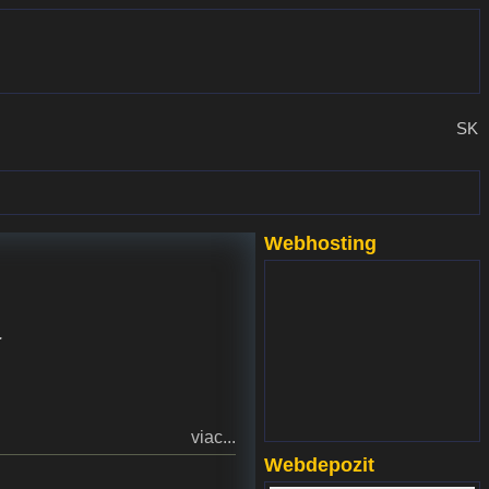
SK
Webhosting
www.websupport.sk
.
viac...
Webdepozit