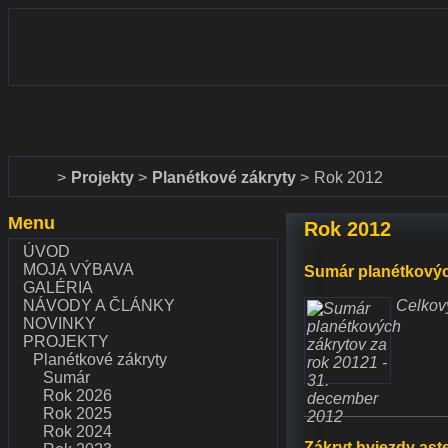
www.dalekohlady-puskohlady.sk
www.astronomy.sk
Domov
Projekty
Planétkové zákryty
Rok 2012
Menu
Rok 2012
ÚVOD
MOJA VÝBAVA
Sumár planétkových
GALÉRIA
NÁVODY A ČLÁNKY
Celkový
NOVINKY
PROJEKTY
Planétkové zákryty
Sumár
Rok 2026
Rok 2025
Rok 2024
Zákryt hviezdy ast