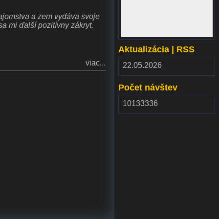
www.webdepozit.sk
ajomstva a zem vydáva svoje
sa mi ďalší pozitívny zákryt.
Aktualizácia | RSS
viac...
RSS
22.05.2026
2.00
Počet návštev
10133336