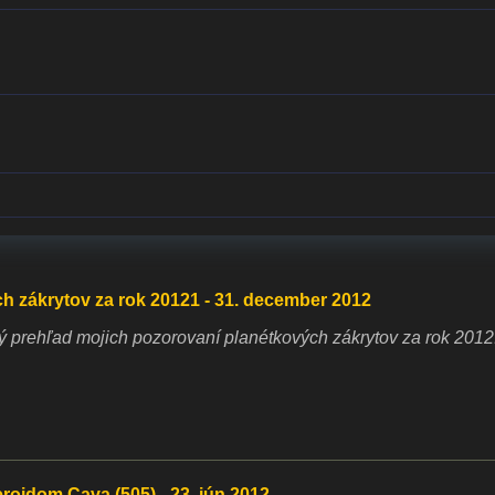
 zákrytov za rok 20121 - 31. december 2012
 prehľad mojich pozorovaní planétkových zákrytov za rok 2012
eroidom Cava (505) - 23. jún 2012