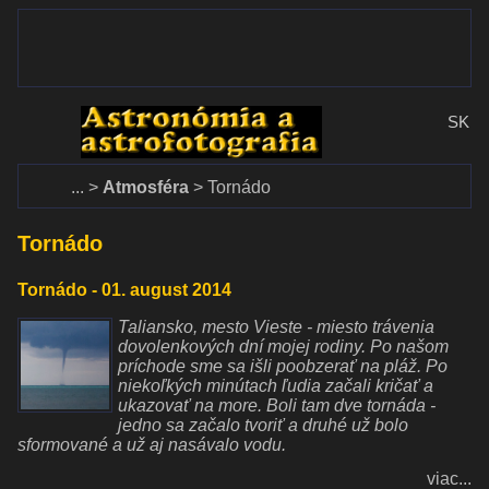
www.dalekohlady-puskohlady.sk
Menu
www.astronomy.sk
SK
Domov
Atmosféra
Tornádo
Tornádo
Tornádo - 01. august 2014
Taliansko, mesto Vieste - miesto trávenia
dovolenkových dní mojej rodiny. Po našom
príchode sme sa išli poobzerať na pláž. Po
niekoľkých minútach ľudia začali kričať a
ukazovať na more. Boli tam dve tornáda -
jedno sa začalo tvoriť a druhé už bolo
sformované a už aj nasávalo vodu.
viac...