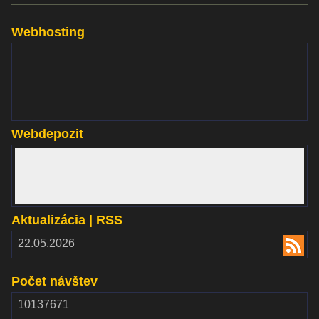
Webhosting
www.websupport.sk
Webdepozit
www.webdepozit.sk
Aktualizácia | RSS
RSS
22.05.2026
2.00
Počet návštev
10137671