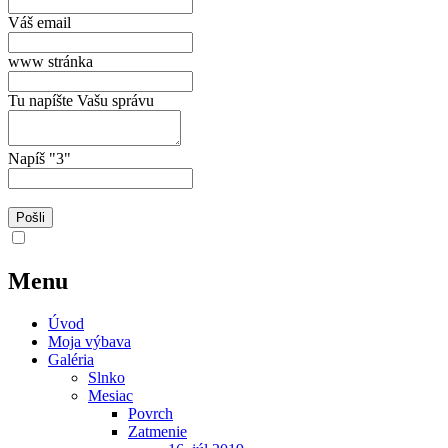
Váš email
www stránka
Tu napíšte Vašu správu
Napíš "3"
Menu
Úvod
Moja výbava
Galéria
Slnko
Mesiac
Povrch
Zatmenie