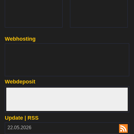
Webhosting
www.websupport.sk
Webdeposit
www.webdepozit.sk
Update | RSS
RSS
22.05.2026
2.00