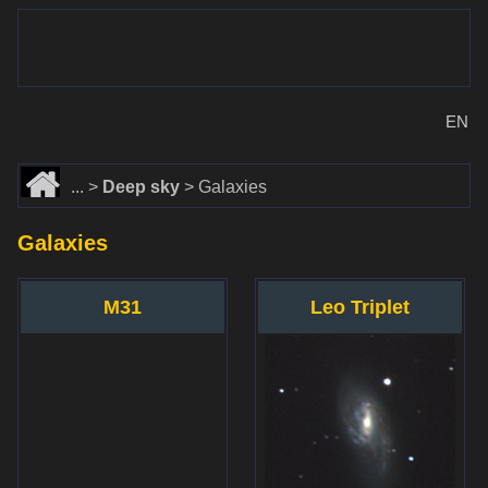
www.dalekohlady-puskohlady.sk
Menu
www.astronomy.sk
EN
Home
Deep sky
Galaxies
Galaxies
M31
Leo Triplet